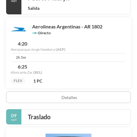
sept
Salida
Aerolineas Argentinas - AR 1802
Directo
4:20
Aeroparque Jorge Newbery
(AEP)
2h 5m
6:25
Almirante Zar
(REL)
1 PC
FLEX
Detalles
09
Traslado
sept