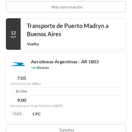
Tendrás un centro de negocios, un servicio de recepción las 24
Más información
horas y atención multilingüe a tu disposición. ¿Estás organizando
un evento en Puerto Madryn? En este hotel tienes a tu disposición
13 metros cuadrados de espacio con centro de conferencias y una
Transporte de Puerto Madryn a
sala de reuniones.
12
Buenos Aires
sept
Vuelta
Aerolineas Argentinas - AR 1803
Directo
7:05
Almirante Zar
(REL)
1h 55m
9:00
Aeroparque Jorge Newbery
(AEP)
1 PC
FLEX
Detalles