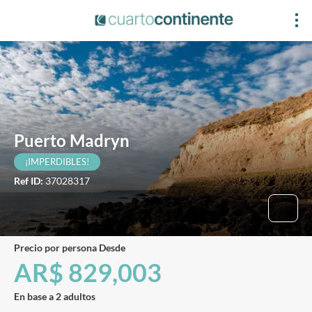
Puerto Madryn
¡IMPERDIBLES!
Ref ID:
37028317
precio por persona Desde
AR$ 829,003
En base a 2 adultos