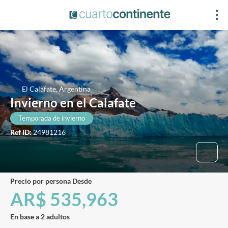
El Calafate, Argentina
Invierno en el Calafate
Temporada de invierno
Ref ID:
24981216
precio por persona Desde
AR$ 535,963
En base a 2 adultos