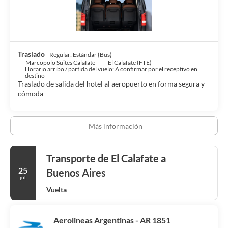
Si tienes hambre, este hotel tiene varias opciones, como su
restaurante con un bar o lounge. Para algo más ligero, también
hay una cafetería. Se ofrece un desayuno bufé gratuito todos los
días de 06:30 a 09:30.
Traslado
- Regular: Estándar (Bus)
Marcopolo Suites Calafate
El Calafate (FTE)
Tendrás un centro de negocios, tintorería y un servicio de
Horario arribo / partida del vuelo: A confirmar por el receptivo en
recepción las 24 horas a tu disposición. Pagando un pequeño
destino
Traslado de salida del hotel al aeropuerto en forma segura y
suplemento podrás aprovechar prestaciones como servicio de
cómoda
transporte al aeropuerto (ida y vuelta) disponible 24 horas y
aparcamiento sin asistencia gratuito.
Más información
Transporte de El Calafate a
25
Buenos Aires
jul
Vuelta
Aerolineas Argentinas - AR 1851