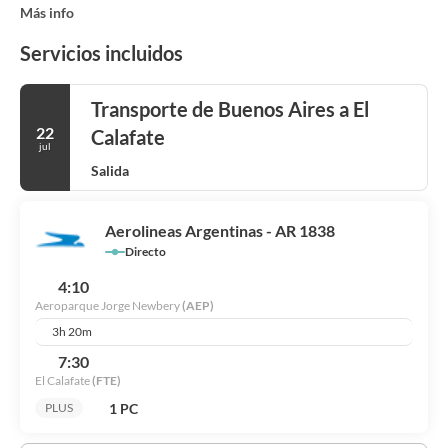
Más info
Servicios incluidos
Transporte de Buenos Aires a El
22
Calafate
jul
Salida
Aerolineas Argentinas - AR 1838
Directo
4:10
Aeroparque Jorge Newbery
(AEP)
3h 20m
7:30
El Calafate
(FTE)
1 PC
PLUS