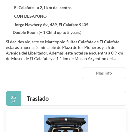
El Calafate - a 2,1 km del centro
CON DESAYUNO
Jorge Newbery Av., 439, El Calafate 9405
Double Room (+ 1 Child up to 5 years)
Si decides alojarte en Marcopolo Suites Calafate de El Calafate,
estarás a apenas 2 min a pie de Plaza de los Pioneros y a 6 de
Avenida del Libertador. Además, este hotel se encuentra a 0,9 km
de Museo de El Calafate y a 1,1 km de Museo Argentino del
Juguete.
Más info
Con jardín donde descansar y comodidades como conexión a
Internet wifi gratis y servicios de conserjería, ¡no te faltará de
nada! El servicio de transporte (de pago) te llevará a varios puntos
imprescindibles de la zona.
25
Traslado
jul
Disfruta de una agradable estancia en una de las 28 habitaciones
con televisión de pantalla plana. La conexión wifi gratis te
mantendrá en contacto con los tuyos. Además, podrás disfrutar
de canales por cable. El baño privado con bañera o ducha está
provisto de artículos de higiene personal gratuitos y bidés. Entre
las comodidades, se incluyen caja fuerte, escritorio y teléfono.