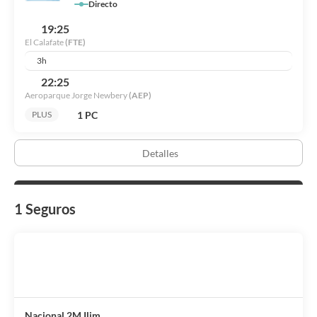
Directo
19:25
El Calafate
(FTE)
3h
22:25
Aeroparque Jorge Newbery
(AEP)
1 PC
PLUS
Detalles
1 Seguros
Nacional 2M Ilim