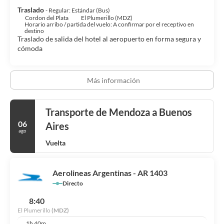
Toma algo de cocina internacional en Seismilcien, restaurante con
Traslado
- Regular: Estándar (Bus)
un bar o lounge, aunque también puedes llamar al servicio de
Cordon del Plata
El Plumerillo (MDZ)
habitaciones con horario limitado. Se ofrece un desayuno
Horario arribo / partida del vuelo: A confirmar por el receptivo en
continental gratuito todos los días de 07:00 a 10:30.
destino
Traslado de salida del hotel al aeropuerto en forma segura y
cómoda
Tendrás tintorería, un servicio de recepción las 24 horas y
atención multilingüe a tu disposición. Hay un aparcamiento sin
asistencia (de pago) disponible.
Más información
Transporte de Mendoza a Buenos
06
Aires
ago
Vuelta
Aerolineas Argentinas - AR 1403
Directo
8:40
El Plumerillo
(MDZ)
1h 40m