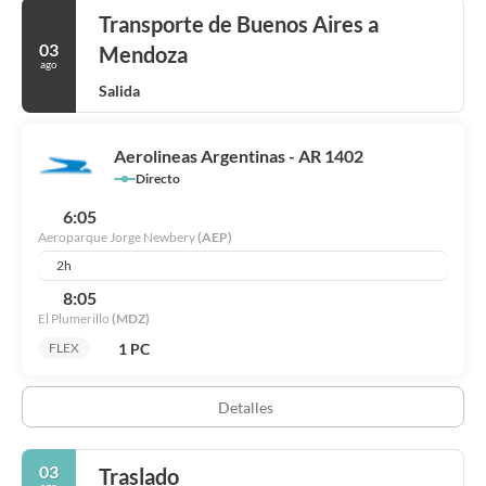
Transporte de Buenos Aires a
03
Mendoza
ago
Salida
Aerolineas Argentinas - AR 1402
Directo
6:05
Aeroparque Jorge Newbery
(AEP)
2h
8:05
El Plumerillo
(MDZ)
1 PC
FLEX
Detalles
03
Traslado
ago