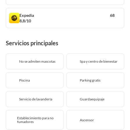
Expedia
68
8,8/10
Servicios principales
No se admiten mascotas
Spa y centro de bienestar
Piscina
Parking gratis
Servicio de lavandería
Guardaequipaje
Establecimiento para no
Ascensor
fumadores